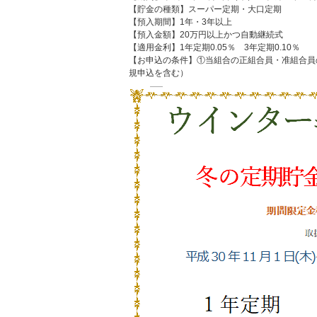
【貯金の種類】スーパー定期・大口定期
【預入期間】1年・3年以上
【預入金額】20万円以上かつ自動継続式
【適用金利】1年定期0.05％ 3年定期0.10％
【お申込の条件】①当組合の正組合員・准組合員
規申込を含む）