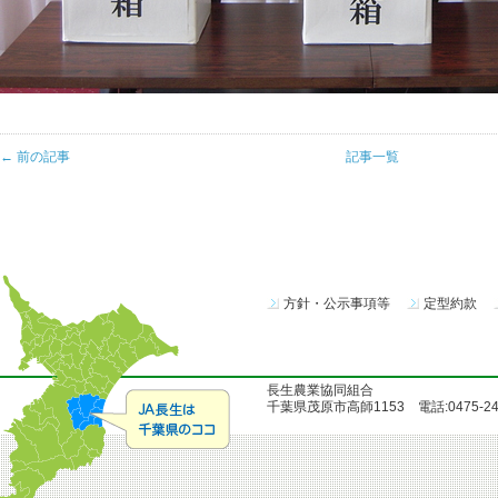
← 前の記事
記事一覧
方針・公示事項等
定型約款
長生農業協同組合
千葉県茂原市高師1153 電話:0475-24-51