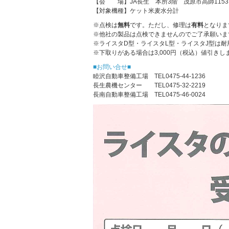
【会 場】JA長生 本所3階 茂原市高師1153
【対象機種】ケット米麦水分計
※点検は
無料
です。ただし、修理は
有料
となりま
※他社の製品は点検できませんのでご了承願いま
※ライスタD型・ライスタL型・ライスタJ型は
※下取りがある場合は3,000円（税込）値引き
■お問い合せ■
睦沢自動車整備工場 TEL0475-44-1236
長生農機センター TEL0475-32-2219
長南自動車整備工場 TEL0475-46-0024