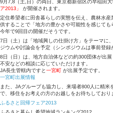
9月7,8（土,日）の両日、東京都新宿区の早稲田
ア2013」
が開催されます。
定住希望者に田舎暮らしの実態を伝え、農林水産
供することで「地方の豊かさや可能性を感じても
今年で9回目の開催だそうです。
7日（土）は「地域興しの仕掛け方」をテーマに
ジウムや討論会を予定（シンポジウムは事前登録
8日（日）は、地方自治体などの約300団体が出
不安などの相談に応じていただけます。
JA長生管轄内ですと
一宮町
が出展予定です。
一宮町出展情報
また、JAグループも協力し、来場者800人に精
で、移住をお考えの方のお越しをお待ちしており
ふるさと回帰フェア2013
ふるさと暮らし希望地域ランキング2012