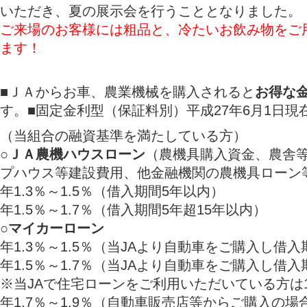
いただき、夏の展示会を行うこととなりまし
ご来場のお客様には粗品と、冷たいお飲み物をご
ます！
■ＪＡからお車、農業機械を購入されると
お得な
す。■固定金利型（保証料別）平成27年6月1日現
（当組合の融資基準を満たしている方）
○
ＪＡ農機ハウスローン
（農機具購入資金、農舎
プハウス等建設費用、他金融機関の農機具ローン
年1.3％～1.5％（借入期間5年以内）
年1.5％～1.7％（借入期間5年超15年以内）
○
マイカーローン
年1.3％～1.5％（当JAより自動車をご購入し借
年1.5％～1.7％（当JAより自動車をご購入し借
※当JAで住宅ローンをご利用いただいている方は
年1.7％～1.9％（自動車販売店等からご購入の場