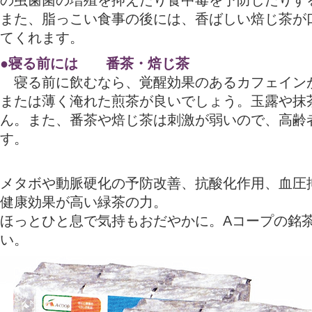
の虫歯菌の増殖を抑えたり食中毒を予防したりす
また、脂っこい食事の後には、香ばしい焙じ茶が
てくれます。
●寝る前には 番茶・焙じ茶
寝る前に飲むなら、覚醒効果のあるカフェイン
または薄く淹れた煎茶が良いでしょう。玉露や抹
ん。また、番茶や焙じ茶は刺激が弱いので、高齢
す。
メタボや動脈硬化の予防改善、抗酸化作用、血圧
健康効果が高い緑茶の力。
ほっとひと息で気持もおだやかに。Aコープの銘
い。