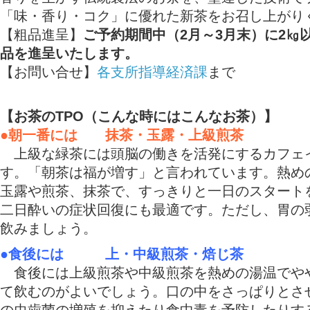
「味・香り・コク」に優れた新茶をお召し上がり
【粗品進呈】
ご予約期間中（2月～3月末）に2㎏
品を進呈いたします。
【お問い合せ】
各支所指導経済課
まで
【お茶のTPO（こんな時にはこんなお茶）】
●朝一番には 抹茶・玉露・上級煎茶
上級な緑茶には頭脳の働きを活発にするカフェ
す。「朝茶は福が増す」と言われています。熱め
玉露や煎茶、抹茶で、すっきりと一日のスタート
二日酔いの症状回復にも最適です。ただし、胃の
飲みましょう。
●食後には 上・中級煎茶・焙じ茶
食後には上級煎茶や中級煎茶を熱めの湯温でや
て飲むのがよいでしょう。口の中をさっぱりとさ