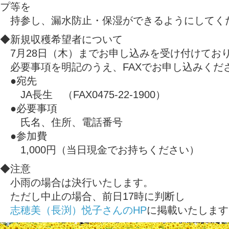
プ等を
持参し、漏水防止・保湿ができるようにしてく
◆新規収穫希望者について
7月28日（木）までお申し込みを受け付けてお
必要事項を明記のうえ、FAXでお申し込みくだ
●宛先
JA長生 （FAX0475-22-1900）
●必要事項
氏名、住所、電話番号
●参加費
1,000円（当日現金でお持ちください）
◆注意
小雨の場合は決行いたします。
ただし中止の場合、前日17時に判断し
志穂美（長渕）悦子さんのHP
に掲載いたします