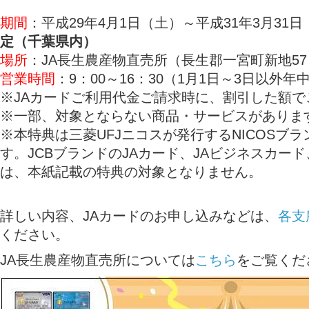
期間
：平成29年4月1日（土）～平成31年3月31日
定（千葉県内）
場所
：JA長生農産物直売所（長生郡一宮町新地57
営業時間
：9：00～16：30（1月1日～3日以外年
※JAカードご利用代金ご請求時に、割引した額で
※一部、対象とならない商品・サービスがありま
※本特典は三菱UFJニコスが発行するNICOSブラ
す。JCBブランドのJAカード、JAビジネスカー
は、本紙記載の特典の対象となりません。
詳しい内容、JAカードのお申し込みなどは、
各支
ください。
JA長生農産物直売所については
こちら
をご覧くだ