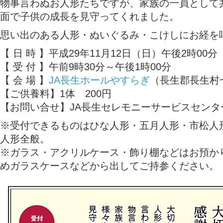
物事言わぬお人形たちですが、家族の一員として
面で子供の成長を見守ってくれました。
思い出のある人形・ぬいぐるみ・こけしにお経を
【 日 時 】平成29年11月12日（日）午後2時00分
【 受 付 】午前9時30分～午後1時00分
【 会 場 】
JA長生ホールやすらぎ
（長生郡長生村七
【ご供養料】1体 200円
【お問い合せ】JA長生セレモニーサービスセンター TE
※受付できるものはひな人形・五月人形・市松人
人形全般。
※ガラス・アクリルケース・飾り棚などはお預か
めガラスケースなどから出してご持参ください。