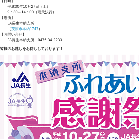
【日時】
平成30年10月27日（土）
9：30～14：00（雨天決行）
【場所】
JA長生本納支所
（
茂原市本納1747
）
【お問い合せ】
JA長生本納支所 0475-34-2233
皆様のお越しをお待ちしております！