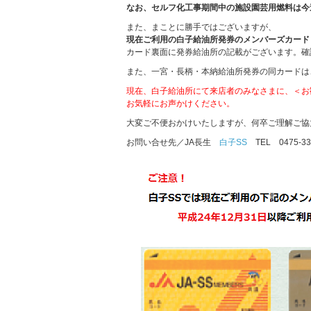
なお、セルフ化工事期間中の施設園芸用燃料は今
また、まことに勝手ではございますが、
現在ご利用の白子給油所発券のメンバーズカード（
カード裏面に発券給油所の記載がございます。確
また、一宮・長柄・本納給油所発券の同カードは
現在、白子給油所にて来店者のみなさまに、＜お
お気軽にお声かけください。
大変ご不便おかけいたしますが、何卒ご理解ご協
お問い合せ先／JA長生
白子SS
TEL 0475-3