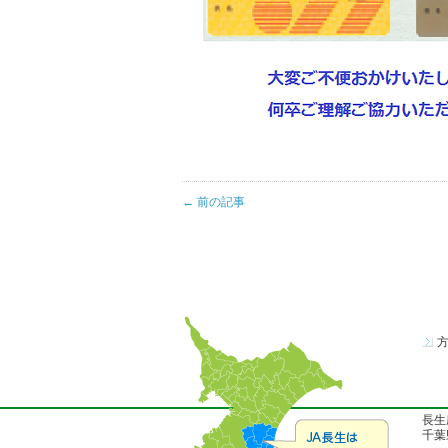
← 前の記事
長生
千葉県