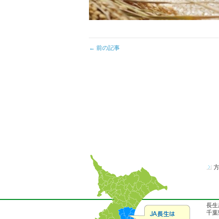
← 前の記事
長生
千葉県