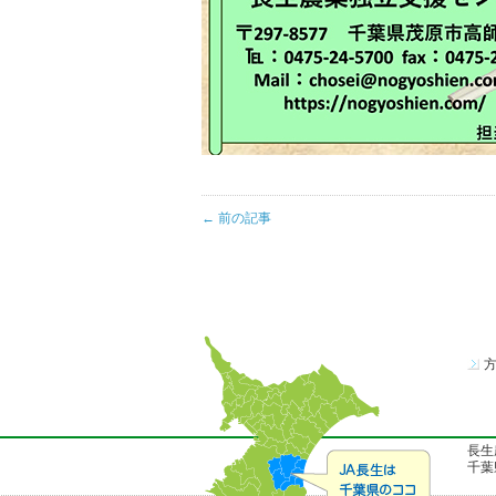
← 前の記事
長生
千葉県