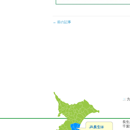
← 前の記事
長生
千葉県