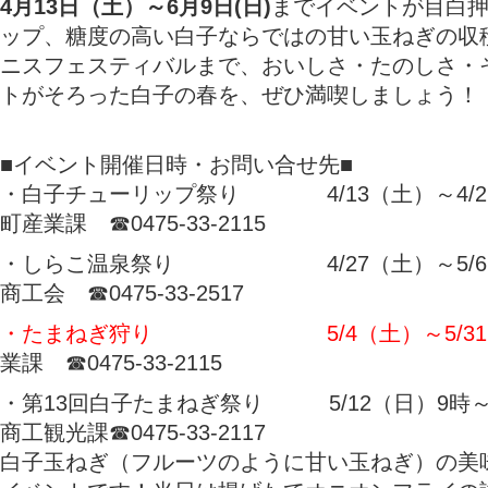
4月13日（土）～6月9日(日)
までイベントが目白
ップ、糖度の高い白子ならではの甘い玉ねぎの収
ニスフェスティバルまで、おいしさ・たのしさ・
トがそろった白子の春を、ぜひ満喫しましょう！
■イベント開催日時・お問い合せ先■
・白子チューリップ祭り 4/13（土）～4/2
町産業課 ☎0475-33-2115
・しらこ温泉祭り 4/27（土）～5/6
商工会 ☎0475-33-2517
・たまねぎ狩り 5/4（土）～5/3
業課 ☎0475-33-2115
・第13回白子たまねぎ祭り 5/12（日）9時～
商工観光課☎0475-33-2117
白子玉ねぎ（フルーツのように甘い玉ねぎ）の美