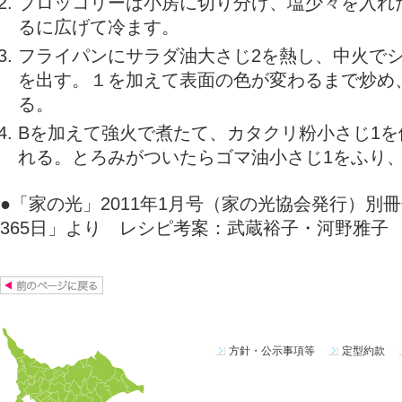
ブロッコリーは小房に切り分け、塩少々を入れ
るに広げて冷ます。
フライパンにサラダ油大さじ2を熱し、中火で
を出す。１を加えて表面の色が変わるまで炒め
る。
Bを加えて強火で煮たて、カタクリ粉小さじ1
れる。とろみがついたらゴマ油小さじ1をふり
●「家の光」2011年1月号（家の光協会発行）別
365日」より レシピ考案：武蔵裕子・河野雅子
方針・公示事項等
定型約款