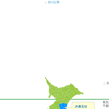
← 前の記事
長生
千葉県