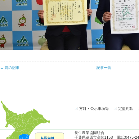
← 前の記事
記事一覧
方針・公示事項等
定型約款
長生農業協同組合
千葉県茂原市高師1153 電話:0475-24-51