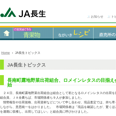
お知らせ
ト
Home
JA長生トピックス
JA長生トピックス
長南町露地野菜出荷組合、ロメインレタスの目揃え
始
２４日、長南町露地野菜出荷組合は組合として初となるロメインレタスの出荷を
組合員、ＪＡ全農ちば、市場関係者ら９人が参加しました。
情勢報告や出荷規格、出荷資材などについて申し合わせ、現品査定では、持ち寄
しながら、意思統一をはかりました。 市場関係者は「現品を確認したが、驚くほ
を適期に収穫し、出荷してほしい」と組合員に呼びかけました。