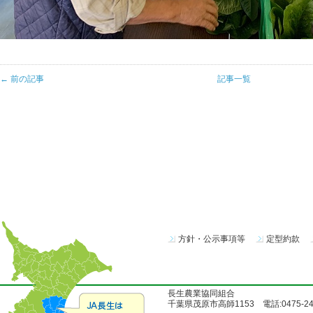
← 前の記事
記事一覧
方針・公示事項等
定型約款
長生農業協同組合
千葉県茂原市高師1153 電話:0475-24-51