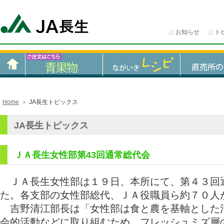
お知らせ
ト
Home
JA長生トピックス
JA長生トピックス
ＪＡ長生女性部第43回通常総代会
ＪＡ長生女性部は１９日、本所にて、第４３回
た。各支部の女性部総代、ＪＡ役職員ら約７０人
吉野清江部長は「女性部は食と農を基軸とした
会的活動などに取り組むため、フレッシュミズ層