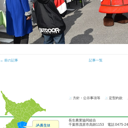
← 前の記事
記事一覧
方針・公示事項等
定型約款
長生農業協同組合
千葉県茂原市高師1153 電話:0475-24-51