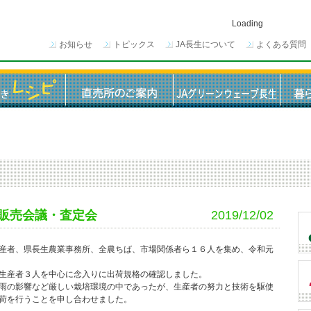
Loading
お知らせ
トピックス
JA長生について
よくある質問
販売会議・査定会
2019/12/02
産者、県長生農業事務所、全農ちば、市場関係者ら１６人を集め、令和元
生産者３人を中心に念入りに出荷規格の確認しました。
雨の影響など厳しい栽培環境の中であったが、生産者の努力と技術を駆使
荷を行うことを申し合わせました。