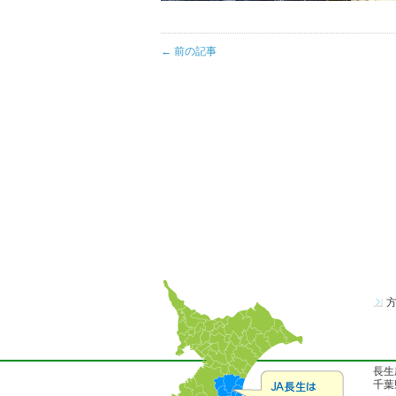
← 前の記事
長生
千葉県