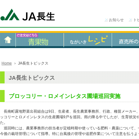
お知らせ
ト
Home
JA長生トピックス
JA長生トピックス
ブロッコリー・ロメインレタス圃場巡回実施
長南町露地野菜出荷組合は9日、生産者、長生農業事務所、行政、種苗メーカー、
ッコリーとロメインレタスの生産圃場9戸を巡回。雨の降る中でしたが、生育状況
た。
巡回時には、農業事務所の担当者が定植時期や使っている肥料・農薬について、
今後の栽培管理について指導。特に台風後の管理や追肥作業について注意を払うよ