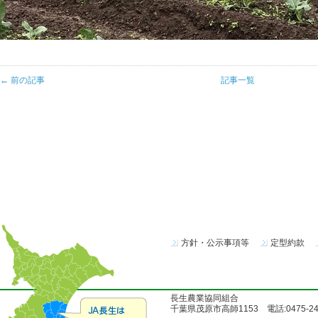
← 前の記事
記事一覧
方針・公示事項等
定型約款
長生農業協同組合
千葉県茂原市高師1153 電話:0475-24-51