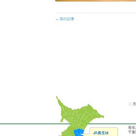
← 前の記事
長生
千葉県