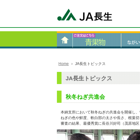
Home
JA長生トピックス
JA長生トピックス
秋冬ねぎ共進会
本納支所において秋冬ねぎの共進会を開催し、管
ねぎの色や鮮度、軟白部の太さや長さ、根葉切
審査の結果、最優秀賞に長谷川好司（茂原地区