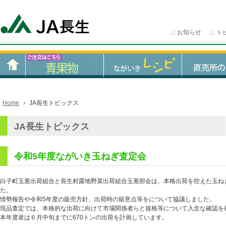
お知らせ
ト
Home
JA長生トピックス
JA長生トピックス
令和5年度ながいき玉ねぎ査定会
白子町玉葱出荷組合と長生村露地野菜出荷組合玉葱部会は、本格出荷を控えた玉ね
た。
情勢報告や令和5年度の販売方針、出荷時の留意点等をについて協議しました。
現品査定では、本格的な出荷に向けて市場関係者らと規格等について入念な確認を
本年度産は６月中旬までに670トンの出荷を計画しています。