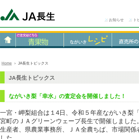
お知らせ
ト
Home
JA長生トピックス
JA長生トピックス
ながいき梨「幸水」の査定会を開催しました！
一宮・岬梨組合は１4日、令和５年産ながいき梨
宮町のＪＡグリーンウェーブ長生で開催しました
生産者、県農業事務所、ＪＡ全農ちば、市場関係
した。