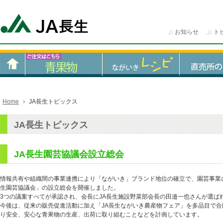
お知らせ
ト
Home
JA長生トピックス
JA長生トピックス
JA長生園芸協議会設立総会
情報共有や組織間の事業連携により「ながいき」ブランド地位の確立で、園芸事業
生園芸協議会」の設立総会を開催しました。
3つの議案すべてが承認され、会長にJA長生施設野菜部会長の田邉一也さんが選ば
今後は、従来の販売促進活動に加え「JA長生ながいき農産物フェア」を多品目で合
り安全、安心な青果物の生産、出荷に取り組むことなどを計画しています。