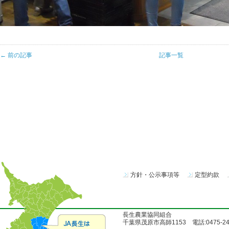
← 前の記事
記事一覧
方針・公示事項等
定型約款
長生農業協同組合
千葉県茂原市高師1153 電話:0475-24-51