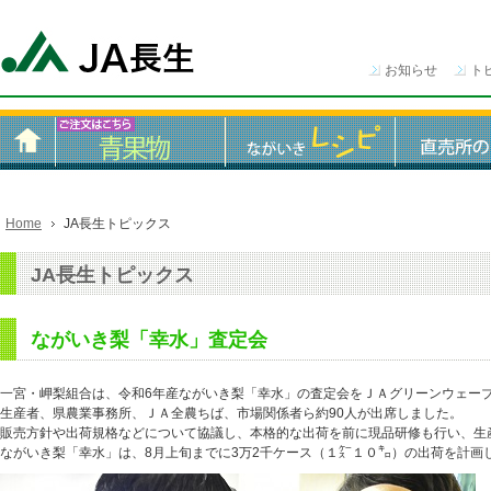
お知らせ
ト
Home
JA長生トピックス
JA長生トピックス
ながいき梨「幸水」査定会
一宮・岬梨組合は、令和6年産ながいき梨「幸水」の査定会をＪＡグリーンウェー
生産者、県農業事務所、ＪＡ全農ちば、市場関係者ら約90人が出席しました。
販売方針や出荷規格などについて協議し、本格的な出荷を前に現品研修も行い、生
ながいき梨「幸水」は、8月上旬までに3万2千ケース（１㌜１０㌔）の出荷を計画