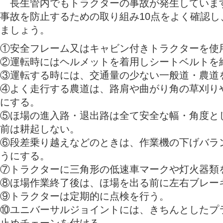
長生管内でもトラクターの事故が発生していま
事故を防止するための取り組み10点をよく確認し
ましょう。
①安全フレーム又はキャビン付きトラクターを使
②運転時にはヘルメットを着用しシートベルトを
③運転する時には、交通量の少ない一般道・農道
④よく走行する農道は、路肩や曲がり角の草刈り
にする。
⑤ほ場の進入路・退出路は全て安全な幅・角度と
前は耕起しない。
⑥段差乗り越えなどのときは、作業機の下げバラ
うにする。
⑦トラクターに三角形の低速車マークや灯火器類
⑧ほ場作業終了後は、ほ場を出る前に左右ブレー
⑨トラクターは定期的に点検を行う。
⑩ユニバーサルジョイントには、きちんとしたプ