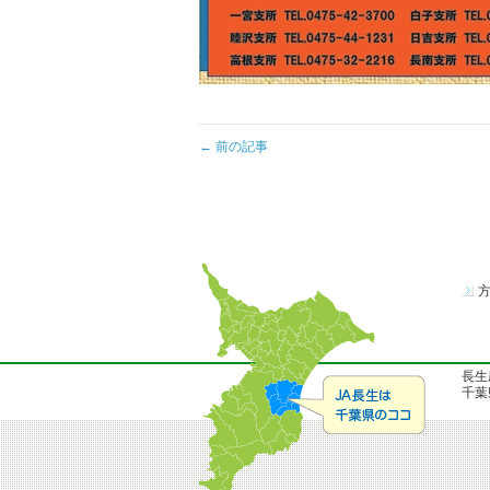
← 前の記事
長生
千葉県