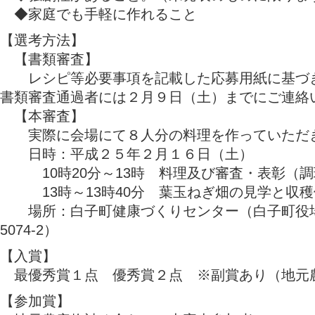
◆家庭でも手軽に作れること
【選考方法】
【書類審査】
レシピ等必要事項を記載した応募用紙に基づき
書類審査通過者には２月９日（土）までにご連絡
【本審査】
実際に会場にて８人分の料理を作っていただ
日時：平成２５年２月１６日（土）
10時20分～13時 料理及び審査・表彰（調
13時～13時40分 葉玉ねぎ畑の見学と収穫
場所：白子町健康づくりセンター（白子町役
5074-2）
【入賞】
最優秀賞１点 優秀賞２点 ※副賞あり（地元
【参加賞】