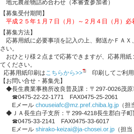
地元農産物詰め合わせ（本審査参加者）
【募集受付期間】
平成２５年１月７日（月）～２月４日（月）必
【募集方法】
応募用紙に必要事項を記入の上、郵送かＦＡＸ
さい。
おひとり様２点まで応募できますが、応募用紙
てください。
応募用紙印刷は
こちらから>>
印刷してご利用
【お問い合せ・募集先】
◆長生農業事務所改良普及課：〒297-0026茂原市
☎0475-22-22-1771 FAX0475-25-2061
Eメール
chouseiafc@mz.pref.chiba.lg.jp
（担
◆ＪＡ長生白子支所：〒299-4218長生郡白子町
☎0475-33-2141 FAX0475-33-6017
Eメール
shirako-keizai@ja-chosei.or.jp
（担当