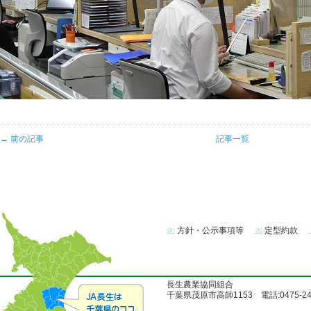
← 前の記事
記事一覧
方針・公示事項等
定型約款
長生農業協同組合
千葉県茂原市高師1153 電話:0475-24-51